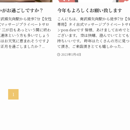
かがお過ごしですか？
今年もよろしくお願い致します
武線矢向駅から徒歩7分【女性
こんにちは、南武線矢向駅から徒歩7分【
式マッサージプライベートサロ
専用】タイ古式マッサージプライベートサ
です 三が日もあっという間に終わ
ンpon deeです 皆様、あけましておめで
三連休という方も多いでしょう
ございます。 空は快晴、澄んでいてとても
休はお天気に恵まれそうです♪
持ちいいです。 昨年はたくさんの方に見つ
正月を過ごしましたか？...
て頂き、ご来店頂きとても嬉しかった...
2023年1月4日
1