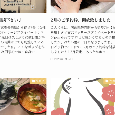
相談下さい♪
2月のご予約枠、開放致しました
武線矢向駅から徒歩7分【女性
こんにちは、南武線矢向駅から徒歩7分【
式マッサージプライベートサロ
専用】タイ古式マッサージプライベートサ
です 先日は久しぶりに数日雨が降
ンpon deeです 昨日は暖かくなるとの予
この時期はとても乾燥している
したが、冷たい雨の一日となりましたね。 
でしたね。 こんなポップを作
日ご予約サイトにて、2月のご予約枠を開
次回予約ではご自身で...
しました！ 1.2月限定、あったかホッ...
2023年1月15日
ブログ
ブ