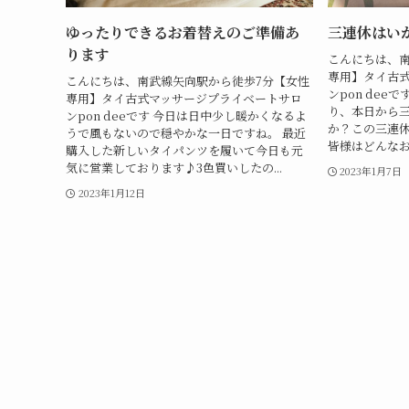
ゆったりできるお着替えのご準備あ
三連休はい
ります
こんにちは、南
専用】タイ古
こんにちは、南武線矢向駅から徒歩7分【女性
ンpon dee
専用】タイ古式マッサージプライベートサロ
り、本日から
ンpon deeです 今日は日中少し暖かくなるよ
か？この三連
うで風もないので穏やかな一日ですね。 最近
皆様はどんなお
購入した新しいタイパンツを履いて今日も元
気に営業しております♪3色買いしたの...
2023年1月7日
2023年1月12日