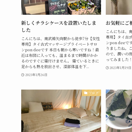
新しくチラシケースを設置いたしま
お気軽にご
した
こんにちは、南
専用】タイ古
こんにちは、南武線矢向駅から徒歩7分【女性
ンpon dee
専用】タイ古式マッサージプライベートサロ
りましたね。
ンpon deeです 本日も朝から寒いですね！最
ので、潤いの雨
近は布団に入っても、温まるまで時間がかか
ってみました！ 
るのですぐに寝付けません。 寝ているときに
足からも熱を放出させ、深部体温を下...
2023年1月19日
2023年1月26日
ブログ