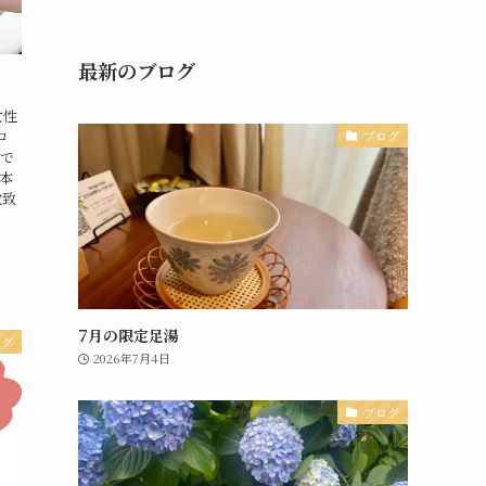
最新のブログ
女性
ロ
ブログ
報で
本
放致
7月の限定足湯
ログ
2026年7月4日
ブログ